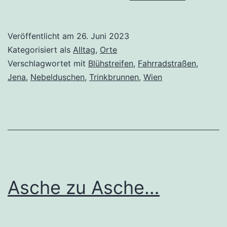
Nebelduschen,
Blühstreifen
Veröffentlicht am
26. Juni 2023
–
Kategorisiert als
Alltag
,
Orte
Wiener
Verschlagwortet mit
Blühstreifen
,
Fahrradstraßen
,
Jena
,
Nebelduschen
,
Trinkbrunnen
,
Wien
Beispiele
Asche zu Asche…