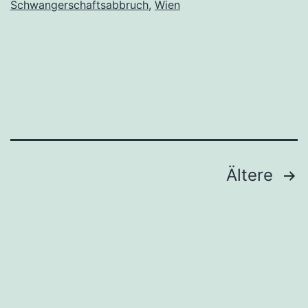
Schwangerschaftsabbruch
,
Wien
Verhütu
und
Schwang
Seitennummerierung
Ältere
der
Beiträge