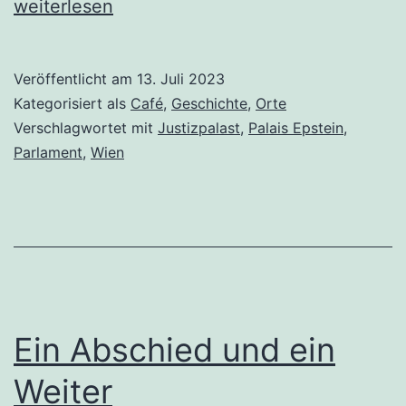
Zentrum
weiterlesen
der
Macht
Veröffentlicht am
13. Juli 2023
–
Kategorisiert als
Café
,
Geschichte
,
Orte
oder
Verschlagwortet mit
Justizpalast
,
Palais Epstein
,
Parlament
,
Wien
der
Kaiser
im
Nachthemd
Ein Abschied und ein
Weiter