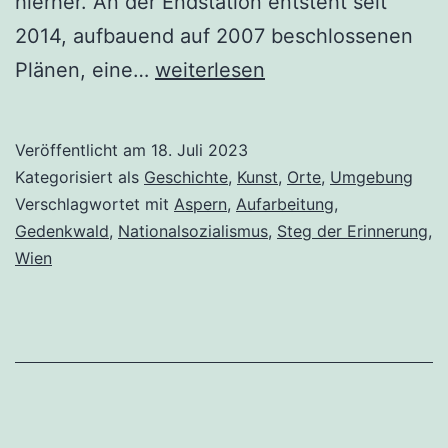
hierher. An der Endstation entsteht seit
2014, aufbauend auf 2007 beschlossenen
Schwierige
Plänen, eine…
weiterlesen
Erinnerung
–
Veröffentlicht am
18. Juli 2023
Künstlerischen
Kategorisiert als
Geschichte
,
Kunst
,
Orte
,
Umgebung
Interventionen
Verschlagwortet mit
Aspern
,
Aufarbeitung
,
Gedenkwald
,
Nationalsozialismus
,
Steg der Erinnerung
,
im
Wien
Wiener
Stadtbild
III