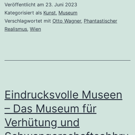
der
Veröffentlicht am
23. Juni 2023
Formen
Kategorisiert als
Kunst
,
Museum
und
Verschlagwortet mit
Otto Wagner
,
Phantastischer
Realismus
,
Wien
Farben,
das
Ernst-
Fuchs-
Museum
Eindrucksvolle Museen
– Das Museum für
Verhütung und