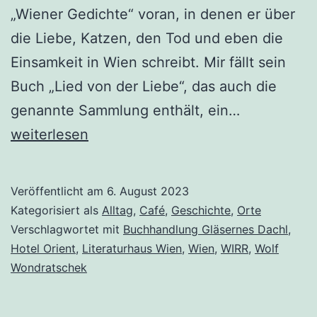
„Wiener Gedichte“ voran, in denen er über
die Liebe, Katzen, den Tod und eben die
Einsamkeit in Wien schreibt. Mir fällt sein
Buch „Lied von der Liebe“, das auch die
Das
genannte Sammlung enthält, ein…
Hotel
weiterlesen
„Orient“
oder
Veröffentlicht am
6. August 2023
die
Kategorisiert als
Alltag
,
Café
,
Geschichte
,
Orte
Suche
Verschlagwortet mit
Buchhandlung Gläsernes Dachl
,
Hotel Orient
,
Literaturhaus Wien
,
Wien
,
WIRR
,
Wolf
nach
Wondratschek
Wolf
Wondratsc