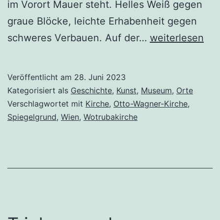
im Vorort Mauer steht. Helles Weiß gegen
graue Blöcke, leichte Erhabenheit gegen
Otto-
schweres Verbauen. Auf der…
weiterlesen
Wagner-
Kirche
Veröffentlicht am
28. Juni 2023
und
Kategorisiert als
Geschichte
,
Kunst
,
Museum
,
Orte
Wotruba-
Verschlagwortet mit
Kirche
,
Otto-Wagner-Kirche
,
Spiegelgrund
,
Wien
,
Wotrubakirche
Kirche,
ein
architektonisc
Gegensatz?