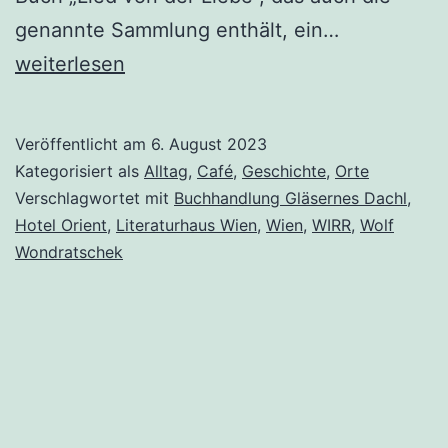
Das
genannte Sammlung enthält, ein…
Hotel
weiterlesen
„Orient“
oder
Veröffentlicht am
6. August 2023
die
Kategorisiert als
Alltag
,
Café
,
Geschichte
,
Orte
Suche
Verschlagwortet mit
Buchhandlung Gläsernes Dachl
,
Hotel Orient
,
Literaturhaus Wien
,
Wien
,
WIRR
,
Wolf
nach
Wondratschek
Wolf
Wondratsc