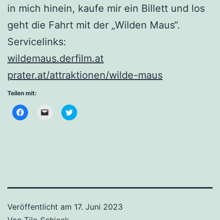
in mich hinein, kaufe mir ein Billett und los
geht die Fahrt mit der „Wilden Maus“.
Servicelinks:
wildemaus.derfilm.at
prater.at/attraktionen/wilde-maus
Teilen mit:
Klick,
Klicken,
Klick,
um
um
um
auf
einem
über
Facebook
Freund
Twitter
zu
einen
zu
teilen
Link
teilen
(Wird
per
(Wird
in
E-
in
neuem
Mail
neuem
Fenster
zu
Fenster
geöffnet)
senden
geöffnet)
(Wird
in
neuem
Fenster
Veröffentlicht am
17. Juni 2023
geöffnet)
Von
Tilo Schieck