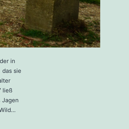
der in
 das sie
lter
 ließ
s Jagen
Armer
 Wild…
Schlucker