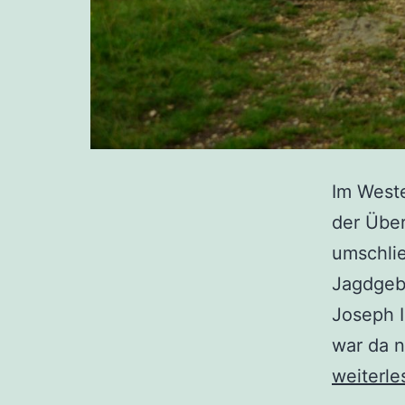
Im Weste
der Übe
umschlie
Jagdgebi
Joseph 
war da n
weiterle