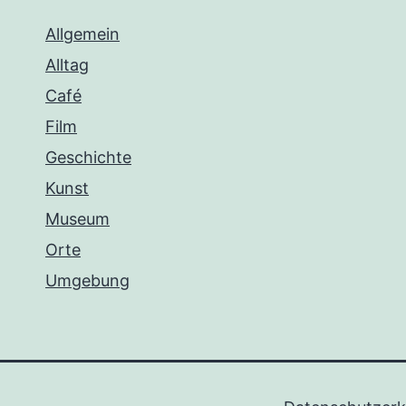
Allgemein
Alltag
Café
Film
Geschichte
Kunst
Museum
Orte
Umgebung