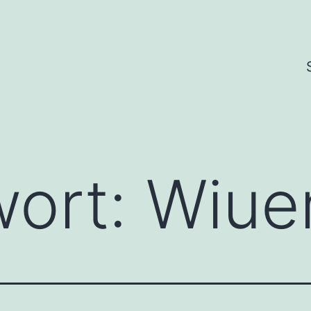
wort:
Wiue