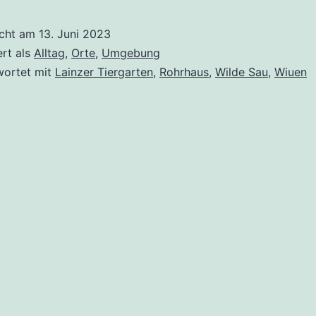
icht am
13. Juni 2023
ert als
Alltag
,
Orte
,
Umgebung
wortet mit
Lainzer Tiergarten
,
Rohrhaus
,
Wilde Sau
,
Wiuen