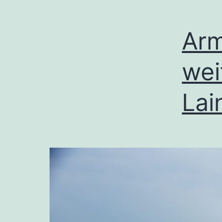
Arm
wei
Lai